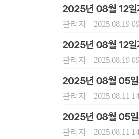
2025년 08월 12
관리자
2025.08.19 0
|
2025년 08월 12
관리자
2025.08.19 0
|
2025년 08월 05
관리자
2025.08.11 1
|
2025년 08월 05
관리자
2025.08.11 1
|