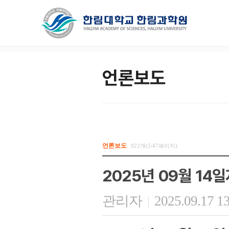
언론보도
언론보도
922개(5/47페이지)
2025년 09월 14
관리자
2025.09.17 1
|