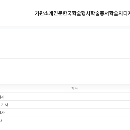
기관소개
인문한국
학술행사
학술총서
학술지
디
제목
기사
스 기사
기사
사