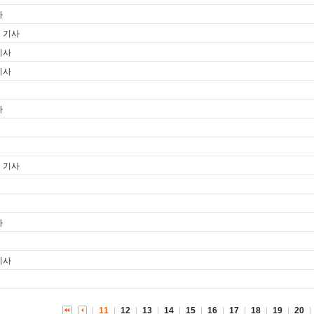
사
문 기사
기사
기사
사
신 기사
사
기사
11
12
13
14
15
16
17
18
19
20