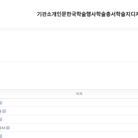
기관소개
인문한국
학술행사
학술총서
학술지
디
제목
사
기사