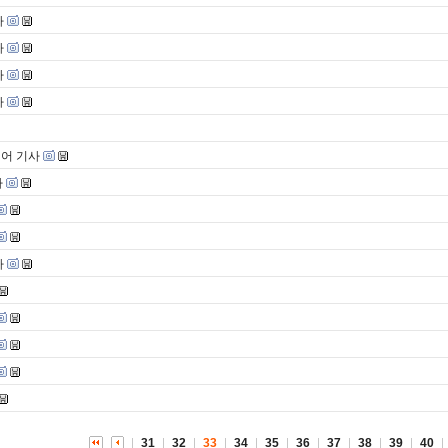
사
사
사
사
이어 기사
사
사
31
32
33
34
35
36
37
38
39
40