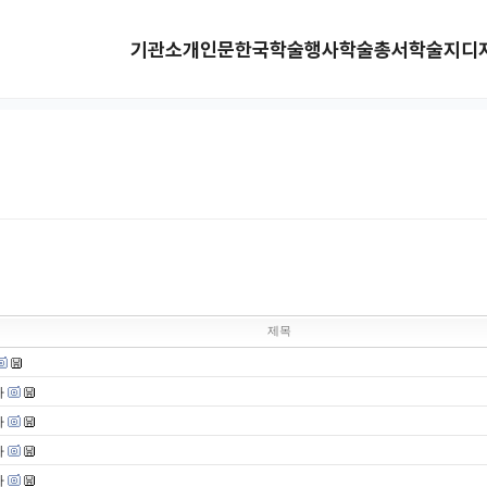
기관소개
인문한국
학술행사
학술총서
학술지
디
제목
사
사
사
사