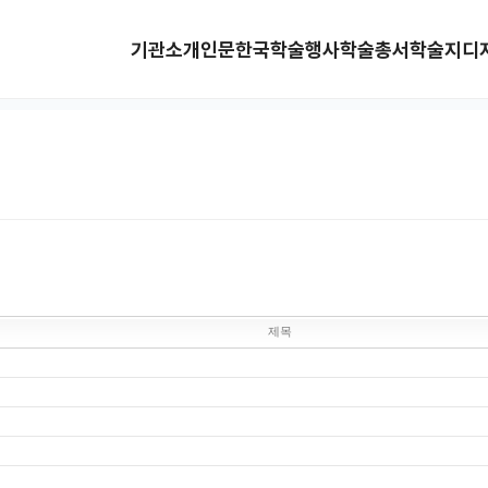
기관소개
인문한국
학술행사
학술총서
학술지
디
제목