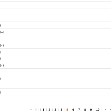
사
기사
기사
사
사
기사
사
사
1
2
3
4
5
6
7
8
9
10