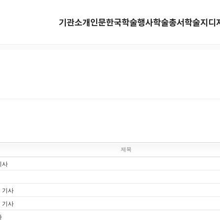
기관소개
인문한국
학술행사
학술총서
학술지
디
제목
기사
스 기사
믹 기사
사