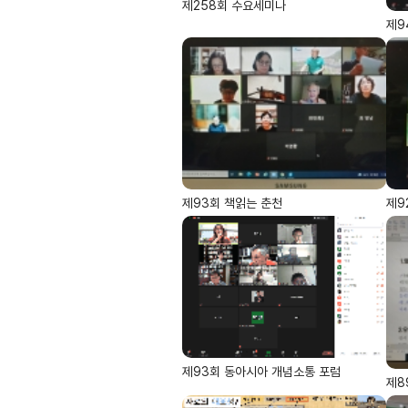
제258회 수요세미나
제9
제93회 책읽는 춘천
제9
제93회 동아시아 개념소통 포럼
제8