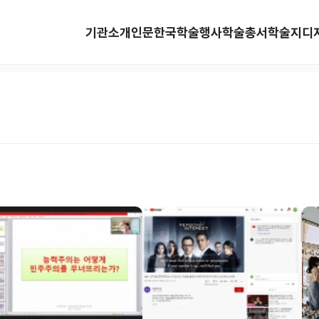
기관소개
인문한국
학술행사
학술총서
학술지
디