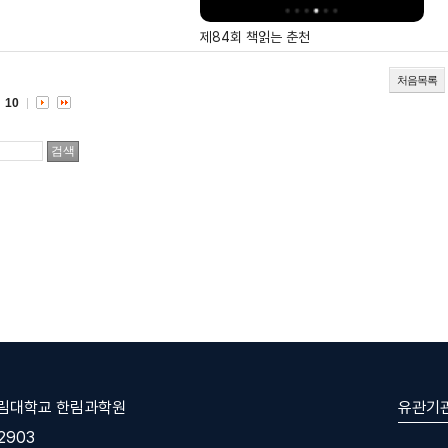
제84회 책읽는 춘천
처음목록
10
유관기
한림대학교 한림과학원
-2903