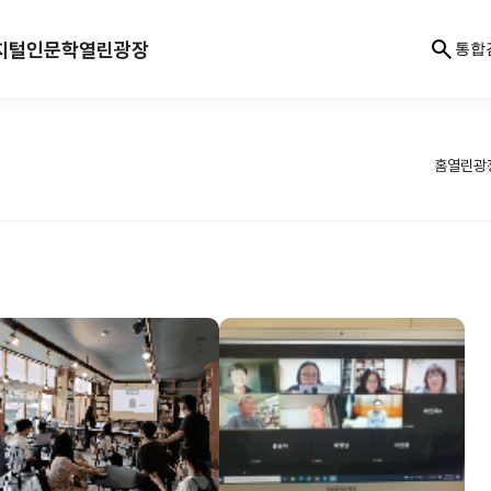
지털인문학
열린광장
통합
홈
열린광