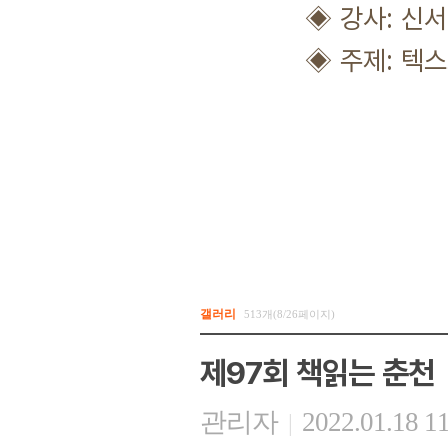
◈ 강사: 신서인
◈ 주제: 텍스트분
갤러리
513개(8/26페이지)
제97회 책읽는 춘천
관리자
2022.01.18 1
|