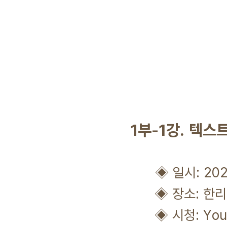
1부-1강. 텍스
◈ 일시: 2021년
◈ 장소: 한리과
◈ 시청: YouTub