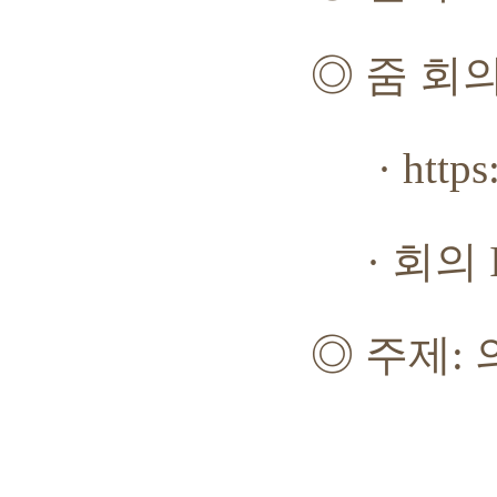
◎
줌 회
· https://ha
·
회의
◎
주제
: