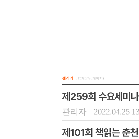
갤러리
513개(7/26페이지)
제259회 수요세미나
관리자
2022.04.25 1
|
제101회 책읽는 춘천