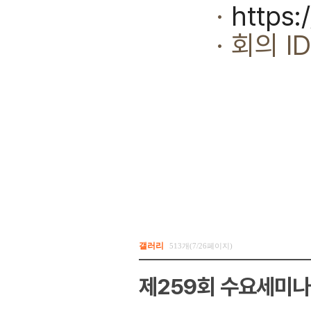
·
https
· 회의 ID: 
갤러리
513개(7/26페이지)
제259회 수요세미나