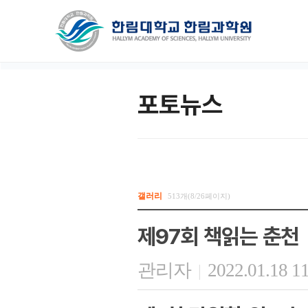
포토뉴스
갤러리
513개(8/26페이지)
제97회 책읽는 춘천
관리자
2022.01.18 1
|