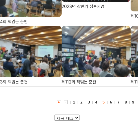
2023년 상반기 심포지엄
제1
14회 책읽는 춘천
13회 책읽는 춘천
제112회 책읽는 춘천
제1
1
2
3
4
5
6
7
8
9