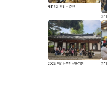
제115회 책읽는 춘천
제1
2023 책읽는춘천 문화기행
제1