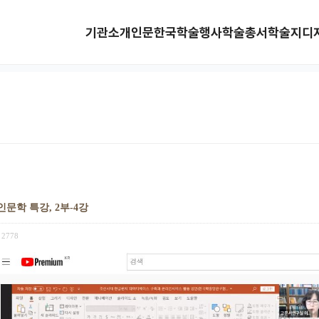
기관소개
인문한국
학술행사
학술총서
학술지
디
인문학 특강, 2부-4강
2778