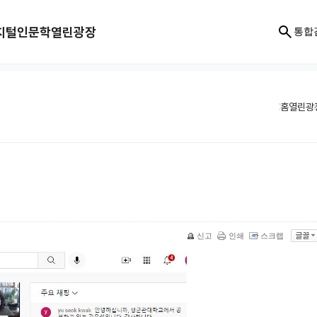
지털인문학
열린광장
통합
홈
열린광
신고
인쇄
스크랩