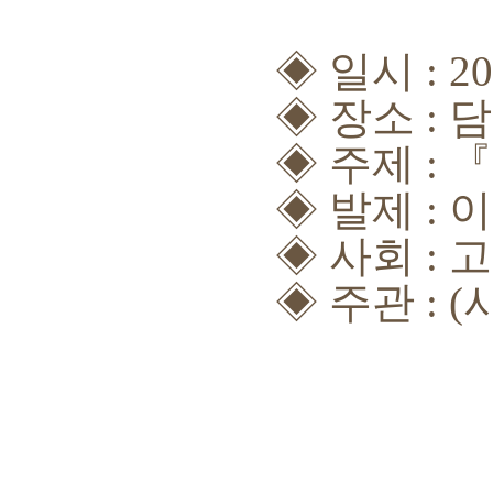
◈
일시
: 2
◈
장소
:
담
◈
주제
:
『
◈
발제
: 
◈
사회
: 
◈
주관
: (