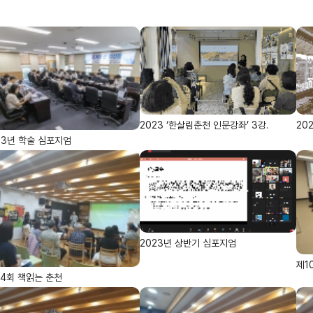
2023 ‘한살림춘천 인문강좌’ 3강.
20
23년 학술 심포지엄
2023년 상반기 심포지엄
제1
14회 책읽는 춘천