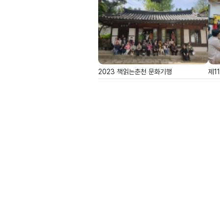
2023 책읽는춘천 문화기행
제1