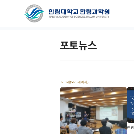
포토뉴스
513개(5/26페이지)
한림