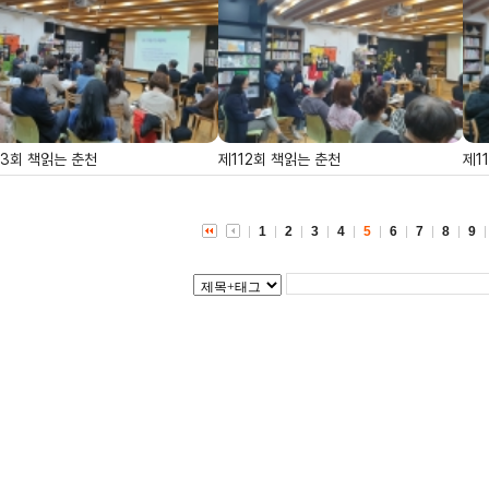
13회 책읽는 춘천
제112회 책읽는 춘천
제1
1
2
3
4
5
6
7
8
9