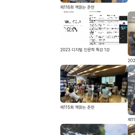
제116회 책읽는 춘천
2023 디지털 인문학 특강 1강
20
제115회 책읽는 춘천
제1