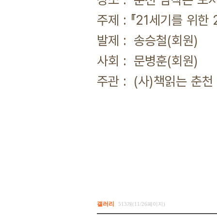
주제 : 『21세기를 위한 
발제 : 송승철(회원)
사회 : 문병훈(회원)
주관 : (사)책읽는 춘
갤러리
513개(11/26페이지)