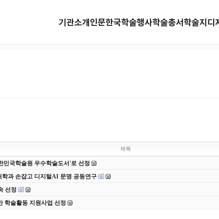
기관소개
인문한국
학술행사
학술총서
학술지
디
제목
 대한민국학술원 우수학술도서'로 선정
대학과 손잡고 디지털AI 문명 공동연구
속 선정
반 학술활동 지원사업 선정