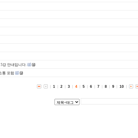
 5강 안내입니다.
소통 포럼
1
2
3
4
5
6
7
8
9
10