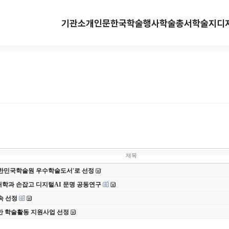
기관소개
인문한국
학술행사
학술총서
학술지
디
제목
 대한민국학술원 우수학술도서'로 선정
대학과 손잡고 디지털AI 문명 공동연구
속 선정
반 학술활동 지원사업 선정