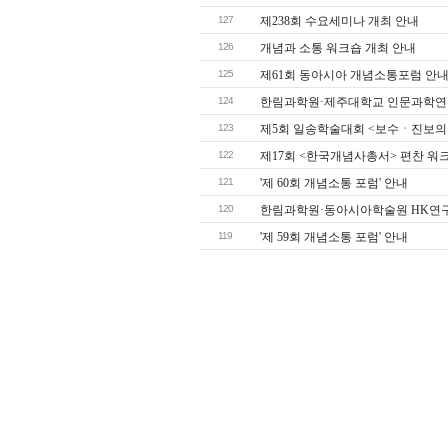
127
제238회 수요세미나 개최 안내
126
개념과 소통 워크숍 개최 안내
125
제61회 동아시아 개념소통포럼 안
124
한림과학원·제주대학교 인문과학연
123
제5회 일송학술대회 <보수ㆍ진보의
122
제17회 <한국개념사총서> 편찬 워
121
'제 60회 개념소통 포럼' 안내
120
한림과학원·동아시아학술원 HK연구
119
'제 59회 개념소통 포럼' 안내