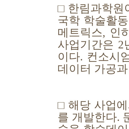
□
한림과학원
국학 학술활동
메트릭스
,
인
사업기간은
2
이다
.
컨소시엄
데이터 가공과
□
해당 사업에
를 개발한다
.