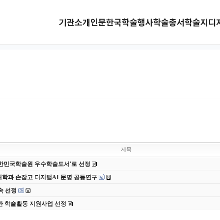
기관소개
인문한국
학술행사
학술총서
학술지
디
제목
 대한민국학술원 우수학술도서'로 선정
대학과 손잡고 디지털AI 문명 공동연구
속 선정
반 학술활동 지원사업 선정