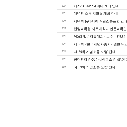
127
제238회 수요세미나 개최 안내
126
개념과 소통 워크숍 개최 안내
125
제61회 동아시아 개념소통포럼 안
124
한림과학원·제주대학교 인문과학연
123
제5회 일송학술대회 <보수ㆍ진보의
122
제17회 <한국개념사총서> 편찬 워
121
'제 60회 개념소통 포럼' 안내
120
한림과학원·동아시아학술원 HK연구
119
'제 59회 개념소통 포럼' 안내