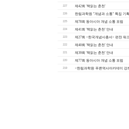
227
제42회 '책읽는 춘천'
226
한림과학원 "개념과 소통" 특집 기
225
제78회 동아시아 개념 소통 포럼
224
제41회 '책읽는 춘천' 안내
223
제27회 <한국개념사총서> 편찬 워
222
제40회 '책읽는 춘천' 안내
221
제39회 '책읽는 춘천' 안내
220
제77회 동아시아 개념 소통 포럼
219
<한림과학원·푸른역사아카데미 강좌>