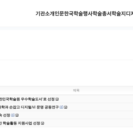
기관소개
인문한국
학술행사
학술총서
학술지
디
제목
 대한민국학술원 우수학술도서'로 선정
대학과 손잡고 디지털AI 문명 공동연구
속 선정
반 학술활동 지원사업 선정