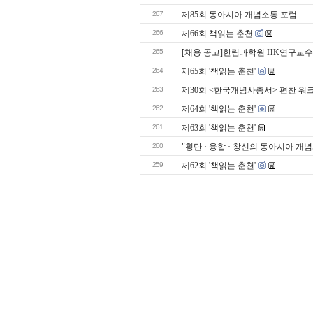
267
제85회 동아시아 개념소통 포럼
266
제66회 책읽는 춘천
265
[채용 공고]한림과학원 HK연구교수
264
제65회 '책읽는 춘천'
263
제30회 <한국개념사총서> 편찬 워
262
제64회 '책읽는 춘천'
261
제63회 '책읽는 춘천'
260
"횡단 · 융합 · 창신의 동아시아 
259
제62회 '책읽는 춘천'