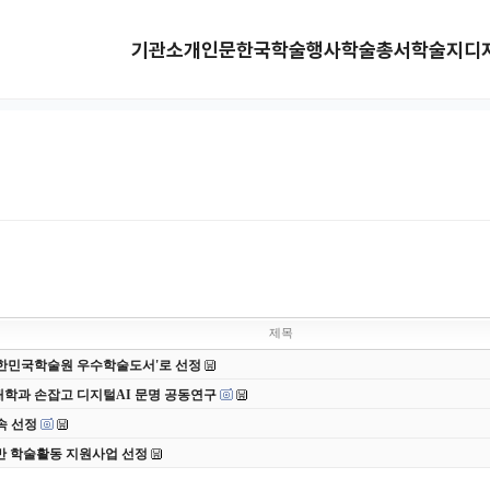
기관소개
인문한국
학술행사
학술총서
학술지
디
제목
 대한민국학술원 우수학술도서'로 선정
대학과 손잡고 디지털AI 문명 공동연구
속 선정
반 학술활동 지원사업 선정