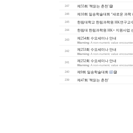
247
제55회 '책읽는 춘천'
246
제10회 일송학술대회 “새로운 과학
245
한림대학교 한림과학원 HK연구교
244
한림대 한림과학원 HK+ 지원사업 
제254회 수요세미나 안내
243
Warning
: A non-numeric value encounte
제253회 수요세미나 안내
242
Warning
: A non-numeric value encounte
제252회 수요세미나 안내
241
Warning
: A non-numeric value encounte
240
제9회 일송학술대회
239
제47회 '책읽는 춘천'