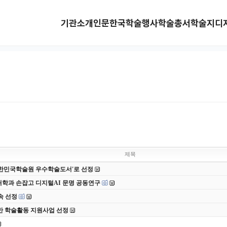
기관소개
인문한국
학술행사
학술총서
학술지
디
제목
 대한민국학술원 우수학술도서'로 선정
대학과 손잡고 디지털AI 문명 공동연구
속 선정
반 학술활동 지원사업 선정