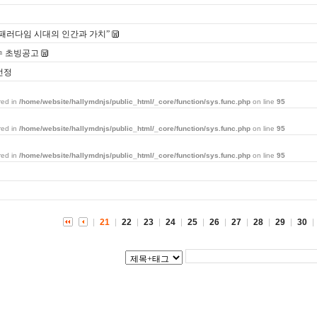
 패러다임 시대의 인간과 가치”
수 초빙공고
선정
red in
/home/website/hallymdnjs/public_html/_core/function/sys.func.php
on line
95
red in
/home/website/hallymdnjs/public_html/_core/function/sys.func.php
on line
95
red in
/home/website/hallymdnjs/public_html/_core/function/sys.func.php
on line
95
21
22
23
24
25
26
27
28
29
30