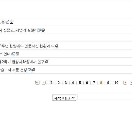
소통
 신종교, 개념과 실천>
40주년 한림대의 인문자산 현황과 의
> 안내
2년 2학기 한림과학원에서 연구
 학술도서 부문 선정
1
2
3
4
5
6
7
8
9
10