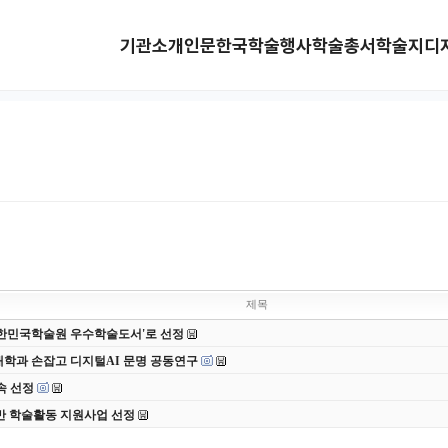
기관소개
인문한국
학술행사
학술총서
학술지
디
제목
 대한민국학술원 우수학술도서'로 선정
대학과 손잡고 디지털AI 문명 공동연구
속 선정
반 학술활동 지원사업 선정