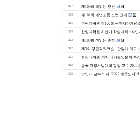
377
제109회 책읽는 춘천
376
제101회 개념소통 포럼 안내
375
한림과학원 제100회 동아시아개념
374
한림과학원 하반기 학술대회 <식민지
373
제108회 책읽는 춘천
372
제3회 강원학워크숍 - 한림대 개교 
371
한림과학원 <5차 디지털인문학 특강
370
중국 저장사범대학 펑칭 교수 202
369
송인재 교수 역서, '2022 세종도서'