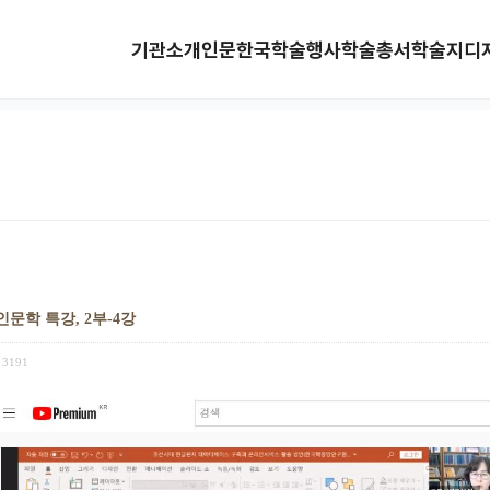
기관소개
인문한국
학술행사
학술총서
학술지
디
인문학 특강, 2부-4강
3191