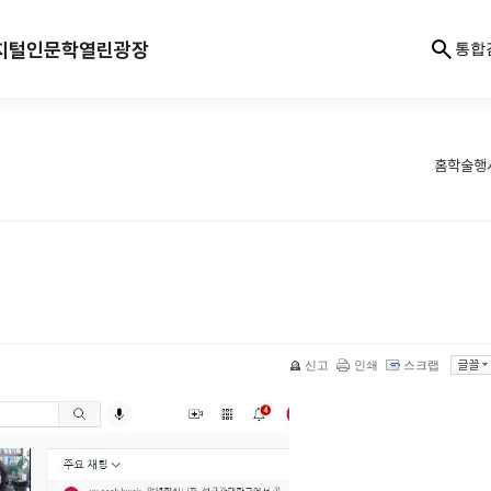
지털인문학
열린광장
통합
홈
학술행
신고
인쇄
스크랩