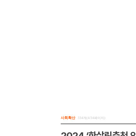
사회확산
334개(4/34페이지)
2024 ‘한살림춘천 