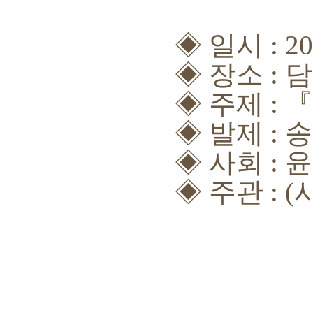
◈
일시
: 2
◈
장소
:
담
◈
주제
:
『
◈
발제
: 
◈
사회
: 
◈
주관
: (