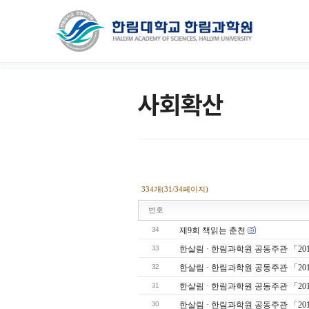
사회확산
334개(31/34페이지)
번호
34
제9회 책읽는 춘천
33
한살림 · 한림과학원 공동주관 「20
32
한살림 · 한림과학원 공동주관 「20
31
한살림 · 한림과학원 공동주관 「20
30
한살림 · 한림과학원 공동주관 「20