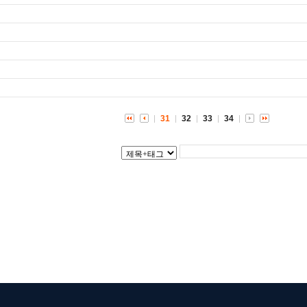
31
32
33
34