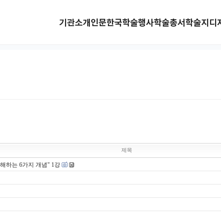
기관소개
인문한국
학술행사
학술총서
학술지
디
제목
해하는 6가지 개념" 1강