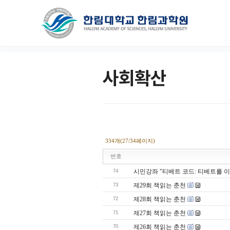
사회확산
334개(27/34페이지)
번호
74
시민강좌 "티베트 코드: 티베트를 이
73
제29회 책읽는 춘천
72
제28회 책읽는 춘천
71
제27회 책읽는 춘천
70
제26회 책읽는 춘천