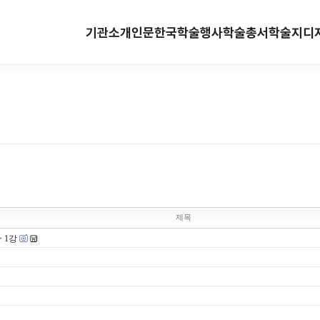
기관소개
인문한국
학술행사
학술총서
학술지
디
제목
 1강