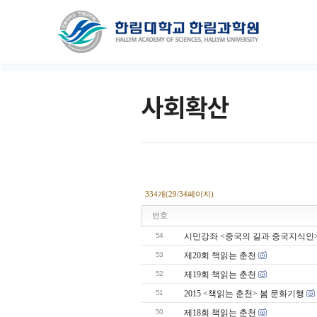
사회확산
334개(29/34페이지)
번호
54
시민강좌 <중국의 길과 중국지식인>
53
제20회 책읽는 춘천
52
제19회 책읽는 춘천
51
2015 <책읽는 춘천> 봄 문화기행
50
제18회 책읽는 춘천