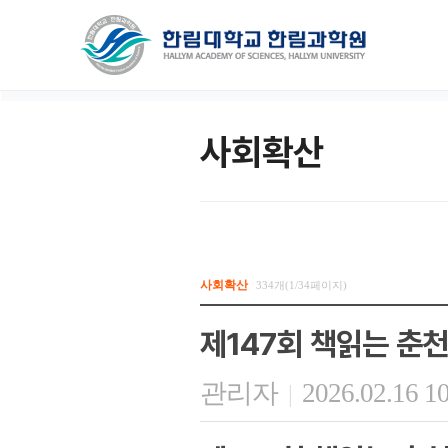
사회확산
사회확산
334개(1/34페이지)
제147회 책읽는 춘천
관리자
2026.02.16 1
|