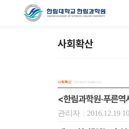
사회확산
사회확산
334개(25/34페이지)
<한림과학원·푸른역사
관리자
2016.12.19 1
|