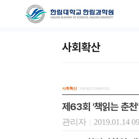
사회확산
사회확산
334개(21/34페이지)
제63회 '책읽는 춘천'
관리자
2019.01.14 0
|