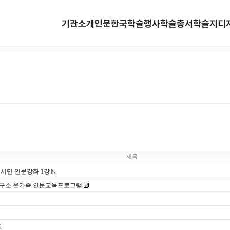
기관소개
인문한국
학술행사
학술총서
학술지
디
제목
 시민 인문강좌 1강
육연구소 온가족 인문교육프로그램