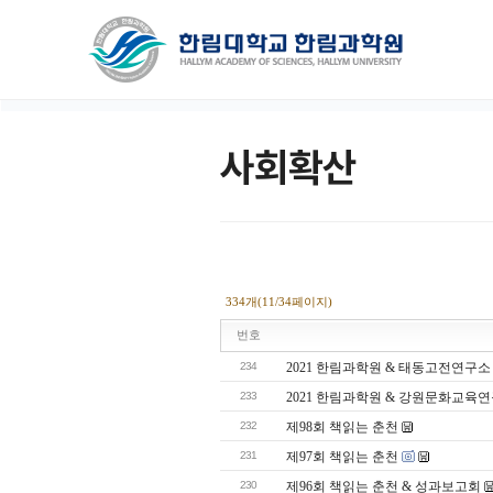
사회확산
334개(11/34페이지)
번호
234
2021 한림과학원 & 태동고전연구소
233
2021 한림과학원 & 강원문화교
232
제98회 책읽는 춘천
231
제97회 책읽는 춘천
230
제96회 책읽는 춘천 & 성과보고회