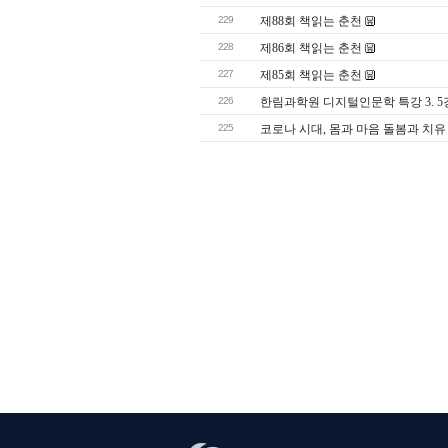
229
제88회 책읽는 춘천
228
제86회 책읽는 춘천
227
제85회 책읽는 춘천
226
한림과학원 디지털인문학 특강 3. 5
225
코로나 시대, 몸과 마음 돌봄과 치유