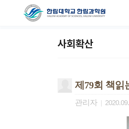
사회확산
제79회 책읽
관리자
|
2020.09