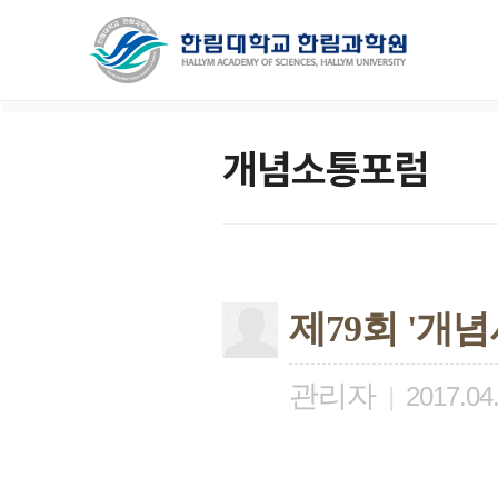
개념소통포럼
제79회 '개
관리자
|
2017.04