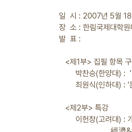
일 시 : 2007년 5월 1
장 소 : 한림국제대학원
발 표 :
<제1부> 집필 항목 구
박찬승(한양대) : ’민
최원식(인하대) : ’문학
<제2부> 특강
이헌창(고려대) : 개념
經濟&#8228