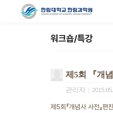
워크숍/특강
제5회 『개
관리자
|
2015.05
제5회『개념사 사전』편