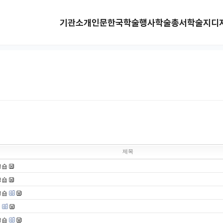
기관소개
인문한국
학술행사
학술총서
학술지
디
제목
크숍
크숍
크숍
숍
크숍