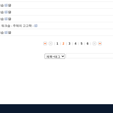
크숍
크숍
크숍
워크숍 - 주체의 고고학 -
크숍
1
2
3
4
5
6