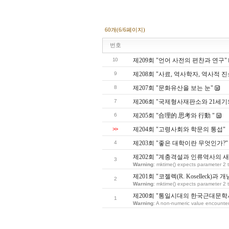
60개(6/6페이지)
번호
10
제209회 "언어 사전의 편찬과 연구"
9
제208회 "사료, 역사학자, 역사적 진
8
제207회 "문화유산을 보는 눈"
7
제206회 "국제형사재판소와 21세기
6
제205회 "合理的 思考와 行動 "
>>
제204회 "고령사회와 학문의 통섭"
4
제203회 "좋은 대학이란 무엇인가?"
제202회 "계충격설과 인류역사의 새
3
Warning
: mktime() expects parameter 2 t
제201회 "코젤렉(R. Koselleck)과 
2
Warning
: mktime() expects parameter 2 t
제200회 "통일시대의 한국근대문학
1
Warning
: A non-numeric value encounte