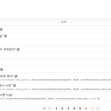
제목
실"
의 국제정의"
로운 해석"
o be integer, string given in
/home/website/hallymdnjs/public_html/_core/function/sys.func.p
개념사 사전"
o be integer, string given in
/home/website/hallymdnjs/public_html/_core/function/sys.func.p
사론 서설"
red in
/home/website/hallymdnjs/public_html/_core/function/sys.func.php
on line
95
1
2
3
4
5
6