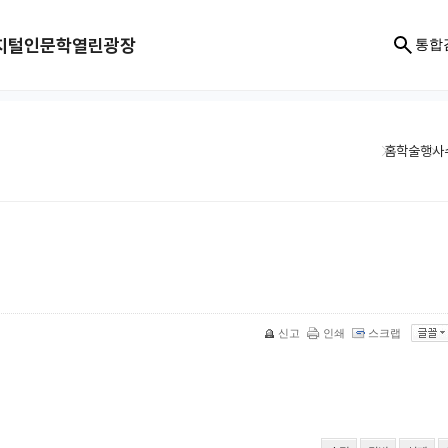
지털인문학
열린광장
통합
홈
학술행사
신고
인쇄
스크랩