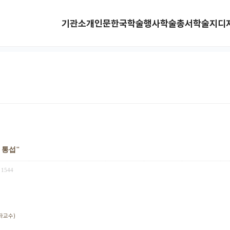
기관소개
인문한국
학술행사
학술총서
학술지
디
 통섭"
1544
좌교수)