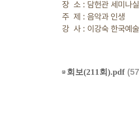
장 소 : 담헌관 세미나실
주 제 : 음악과 인생
강 사 : 이강숙 한국예
회보(211회).pdf
(5