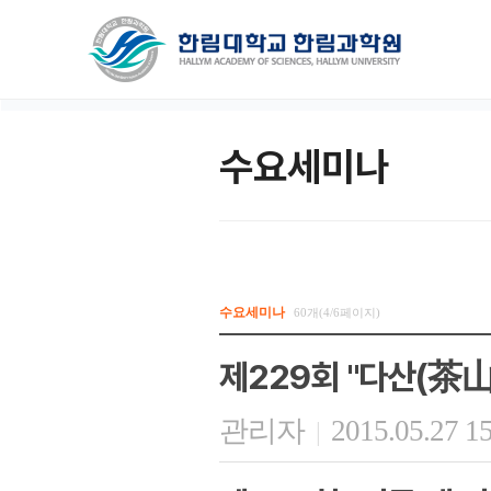
수요세미나
수요세미나
60개(4/6페이지)
제229회 "다산(茶
관리자
2015.05.27 1
|