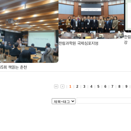
한림
강
한림과학원 국제심포지엄
45회 책읽는 춘천
1
2
3
4
5
6
7
8
9