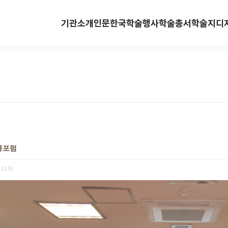
기관소개
인문한국
학술행사
학술총서
학술지
디
통포럼
1135