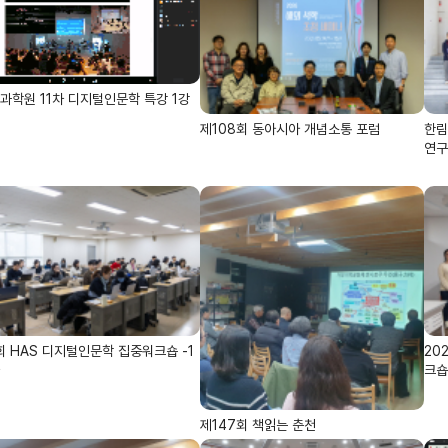
과학원 11차 디지털인문학 특강 1강
제108회 동아시아 개념소통 포럼
한림
연구
회 HAS 디지털인문학 집중워크숍 -1
20
크숍
제147회 책읽는 춘천