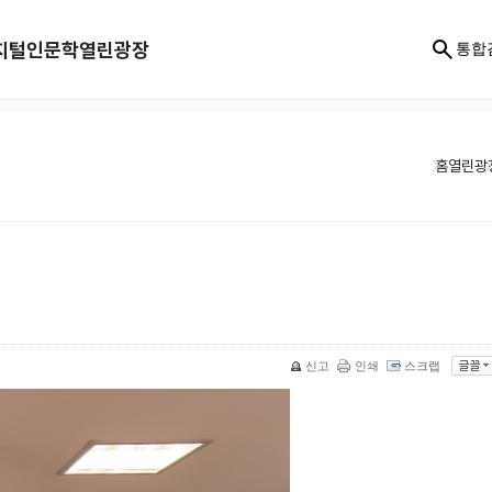
지털인문학
열린광장
통합
홈
열린광
신고
인쇄
스크랩