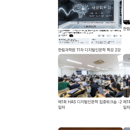
한림
한림과학원 11차 디지털인문학 특강 2강
제1회 HAS 디지털인문학 집중워크숍 -2
제1
일차
일차