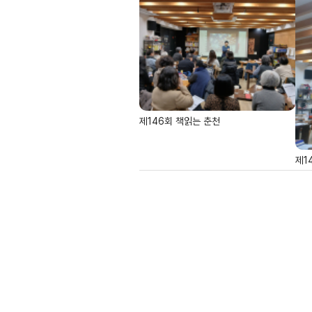
제146회 책읽는 춘천
제1