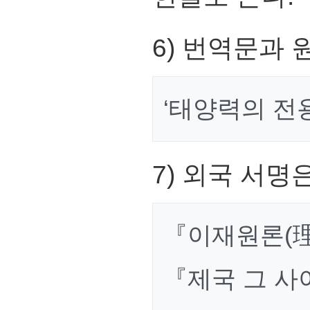
6) 번역문과 
‘태양력의 전용(專
7) 외국 서명
『이재원론(
『제국 그 사이의