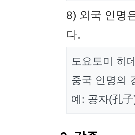
8) 외국 인
다.
도요토미 히데
중국 인명의 
예: 공자(孔子