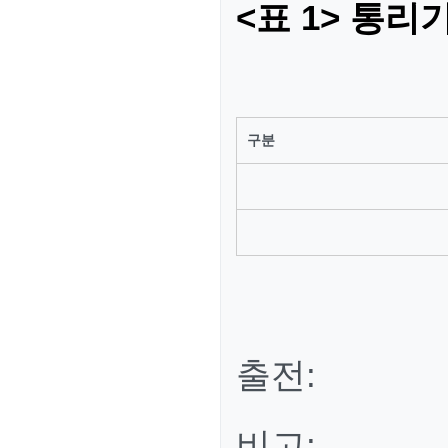
<표 1> 통
구분
출전:
비고: