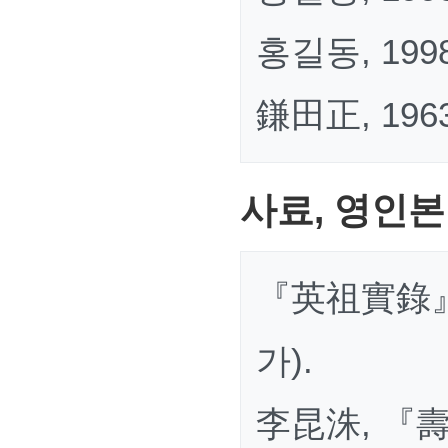
홍길동, 199
鎌田正, 19
사료, 영인본
『英祖實錄』 권
가).
李昆洙, 『壽