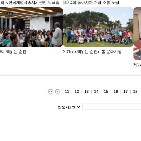
1회 <한국개념사총서> 편찬 워크숍
제70회 동아시아 개념 소통 포럼
9회 책읽는 춘천
2015 <책읽는 춘천> 봄 문화기행
제2
11
12
13
14
15
16
17
18