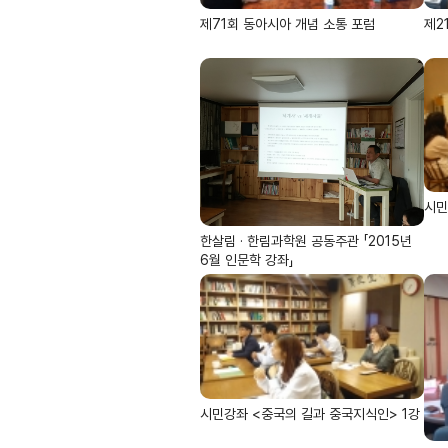
제71회 동아시아 개념 소통 포럼
제2
시민
한살림 · 한림과학원 공동주관 「2015년
6월 인문학 강좌」
시민강좌 <중국의 길과 중국지식인> 1강