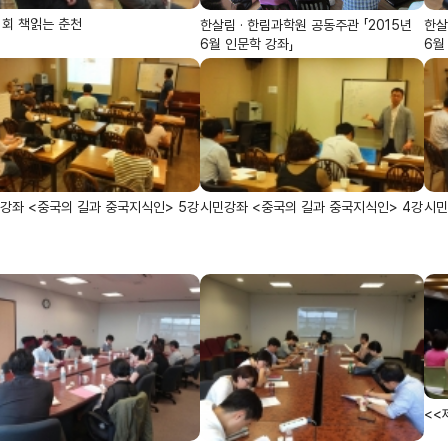
1회 책읽는 춘천
한살림 · 한림과학원 공동주관 「2015년
한살
6월 인문학 강좌」
6월
강좌 <중국의 길과 중국지식인> 5강
시민강좌 <중국의 길과 중국지식인> 4강
시민
<<