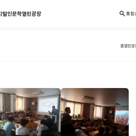
지털인문학
열린광장
통합
홈
열린광