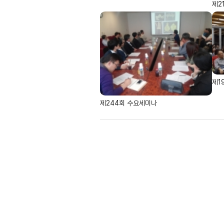
제2
제1
제244회 수요세미나