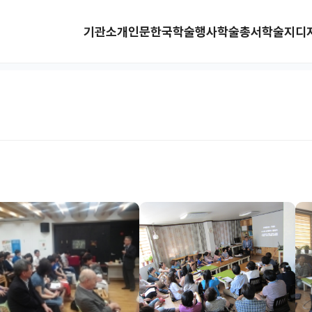
기관소개
인문한국
학술행사
학술총서
학술지
디