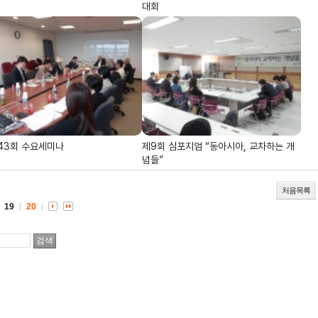
대회
43회 수요세미나
제9회 심포지엄 “동아시아, 교차하는 개
념들”
처음목록
19
20