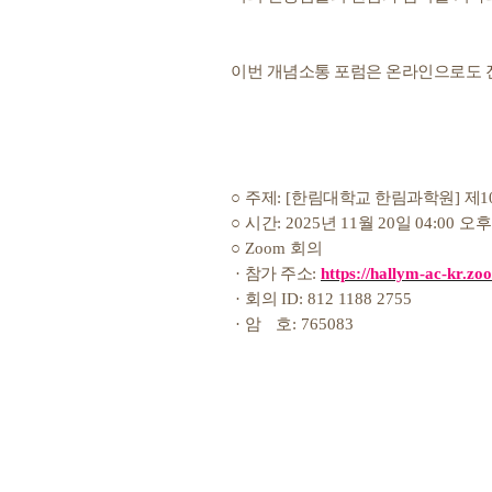
이번 개념소통 포럼은 온라인으로도 
○
주제
: [
한림대학교 한림과학원
]
제
1
○
시간
: 2025
년
11
월
20
일
04:00
오후
○
Zoom
회의
·
참가 주소
:
https://hallym-ac-kr
·
회의
ID: 812 1188 2755
·
암 호
: 765083