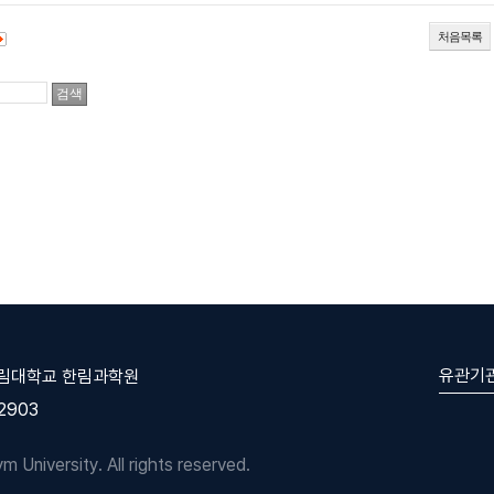
처음목록
유관기
한림대학교 한림과학원
-2903
University. All rights reserved.