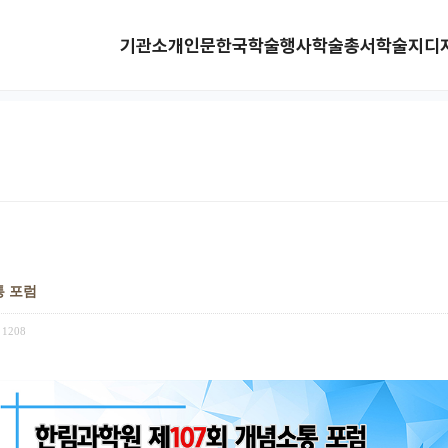
기관소개
인문한국
학술행사
학술총서
학술지
디
통 포럼
1208