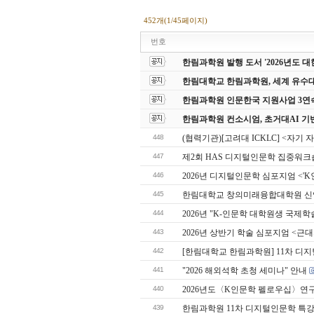
452개(1/45페이지)
번호
한림과학원 발행 도서 '2026년도
한림대학교 한림과학원, 세계 유수
한림과학원 인문한국 지원사업 3연
한림과학원 컨소시엄, 초거대AI 기
448
(협력기관)[고려대 ICKLC] <자기 
447
제2회 HAS 디지털인문학 집중워크
446
2026년 디지털인문학 심포지엄 <'
445
한림대학교 창의미래융합대학원 신입생
444
2026년 "K-인문학 대학원생 국제
443
2026년 상반기 학술 심포지엄 <
442
[한림대학교 한림과학원] 11차 디지
441
"2026 해외석학 초청 세미나" 안내
440
2026년도〈K인문학 펠로우십〉연
439
한림과학원 11차 디지털인문학 특강