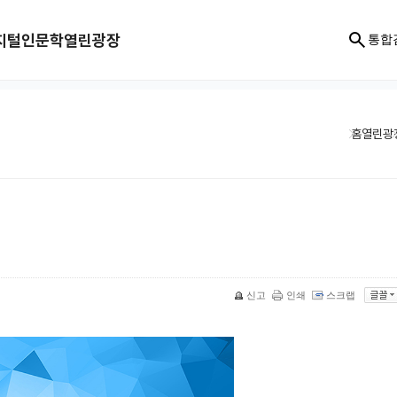
지털인문학
열린광장
통합
홈
열린광
신고
인쇄
스크랩