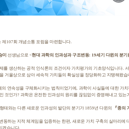
 제
107
회 개념소통 포럼을 마련합니다
.
승미
선생님으로
<
현대 과학의 인과성과 구조변동
: 19
세기 다윈의 분기
문제를 생산하는 공적 인식론의 조건이자 가치평가의 기초양식입니다
.
서
성을 거울상으로 삼아 세속적 가치들의 확실성을 정당화하고 지탱해왔습
계의 연속성을 구체화시키는 법칙이었기에
,
과학이 사실들에 대한 가치
인 것인가
?
과학은 온전한 인과성의 원리를 끊임없이 증명해내고 있는
 형태와는 다른 새로운 인과성의 발단의 분기가
1859
년 다윈의
『
종의 
 변동하는 지적 체계임을 입증하는 한편
,
새로운 가치 구축의 실마리에 
다리겠습니다
.