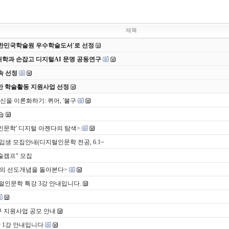
제목
 대한민국학술원 우수학술도서'로 선정
대학과 손잡고 디지털AI 문명 공동연구
속 선정
반 학술활동 지원사업 선정
자신을 이론화하기: 퀴어, '불구
숍
K인문학' 디지털 아젠다의 탐색>
 모집안내(디지털인문학 전공, 6.1~
학술캠프" 모집
근대의 선도개념을 돌아본다>
털인문학 특강 3강 안내입니다.
구 지원사업 공모 안내
 1강 안내입니다