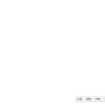
1
수정
답변
삭제