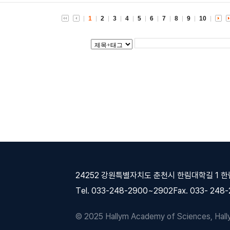
1
2
3
4
5
6
7
8
9
10
24252 강원특별자치도 춘천시 한림대학길 1 
Tel. 033-248-2900~2902
Fax. 033- 248
© 2025 Hallym Academy of Sciences, Hallym 