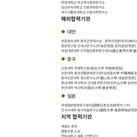
한양대학교 비교역사문화연구소
성신여자대학교 인문과학연구소
대구가톨릭대학교 인문과학연구소
해외협력기관
대만
국립정치대학 중국근현대사상ㆍ문학사전문데이터베이
중앙연구원 근대사연구소(中央硏究院 近代史硏究所)
국립대만대학 디지털인문학연구센터(國立臺灣大學 
중국
난징대학 학형연구원(南京大学 学衡研究院)
우한대학 중국전통문화연구센터(武漠大學 中國傳統
중국인민대학 청사연구소(中國人民大學 淸史硏究所)
중산대학 역사학과 근대중국연구센터(中山大學 近代
푸단대학 역사학과(復旦大學 歷史學系)
일본
국제일본문화연구센터(国際日本文化研究センタ)
간사이대학 동서학술연구소(關西大學 東西學術硏究所
지역 협력기관
책읽는 춘천
협동조합 소요
한림대학교 태동고전연구소