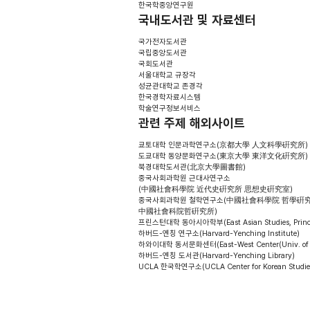
한국학중앙연구원
국내도서관 및 자료센터
국가전자도서관
국립중앙도서관
국회도서관
서울대학교 규장각
성균관대학교 존경각
한국경학자료시스템
학술연구정보서비스
관련 주제 해외사이트
쿄토대학 인문과학연구소(京都大學 人文科學硏究所)
도쿄대학 동양문화연구소(東京大學 東洋文化硏究所)
북경대학도서관(北京大學圖書館)
중국사회과학원 근대사연구소
(中國社會科學院 近代史硏究所 思想史硏究室)
중국사회과학원 철학연구소(中國社會科學院 哲學硏究
中國社會科院哲硏究所)
프린스턴대학 동아시아학부(East Asian Studies, Princet
하버드-옌칭 연구소(Harvard-Yenching Institute)
하와이대학 동서문화센터(East-West Center(Univ. of 
하버드-옌칭 도서관(Harvard-Yenching Library)
UCLA 한국학연구소(UCLA Center for Korean Studie