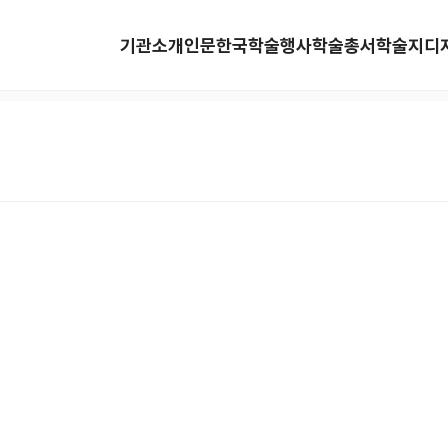
기관소개
인문한국
학술행사
학술총서
학술지
디