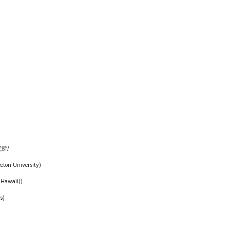
所/
on University)
Hawaii))
s)