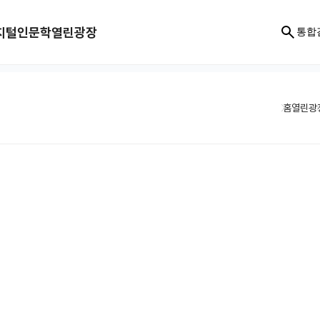
지털인문학
열린광장
통합
홈
열린광