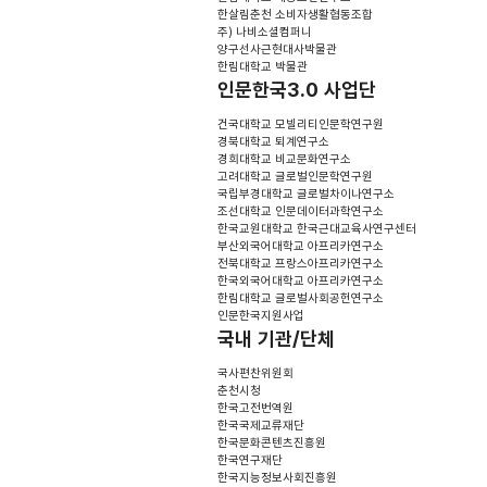
한살림춘천 소비자생활협동조합
주) 나비소셜컴퍼니
양구선사근현대사박물관
한림대학교 박물관
인문한국3.0 사업단
건국대학교 모빌리티인문학연구원
경북대학교 퇴계연구소
경희대학교 비교문화연구소
고려대학교 글로벌인문학연구원
국립부경대학교 글로벌차이나연구소
조선대학교 인문데이터과학연구소
한국교원대학교 한국근대교육사연구센터
부산외국어대학교 아프리카연구소
전북대학교 프랑스아프리카연구소
한국외국어대학교 아프리카연구소
한림대학교 글로벌사회공헌연구소
인문한국지원사업
국내 기관/단체
국사편찬위원회
춘천시청
한국고전번역원
한국국제교류재단
한국문화콘텐츠진흥원
한국연구재단
한국지능정보사회진흥원