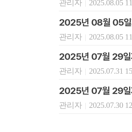
관리자
2025.08.05 1
|
2025년 08월 05
관리자
2025.08.05 1
|
2025년 07월 29
관리자
2025.07.31 1
|
2025년 07월 29
관리자
2025.07.30 1
|