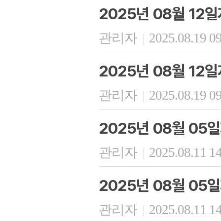
2025년 08월 12
관리자
2025.08.19 0
|
2025년 08월 12
관리자
2025.08.19 0
|
2025년 08월 05
관리자
2025.08.11 1
|
2025년 08월 05
관리자
2025.08.11 1
|