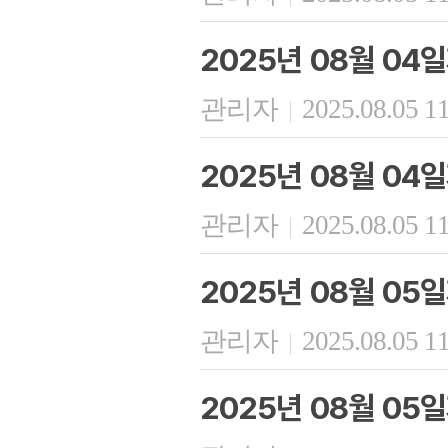
2025년 08월 04
관리자
2025.08.05 1
|
2025년 08월 04
관리자
2025.08.05 1
|
2025년 08월 0
관리자
2025.08.05 1
|
2025년 08월 05