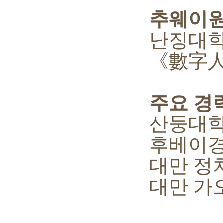
추웨이원 
난징대학 
《數字人文雜
주요 경력 
산둥대학 
후베이경제
대만 정치대
대만 가오슝