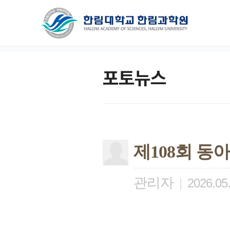
포토뉴스
제108회 동
관리자
|
2026.05