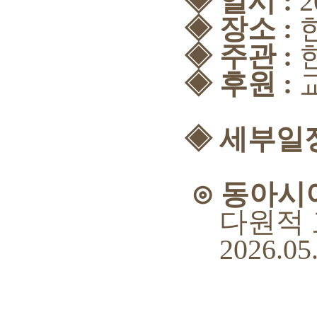
◈ 일시 :
2
◈ 장소 :
◈
주관 :
◈
후원 :
◈
세부일
⊙ 동아시아
다원적 교육 
2026.05.14