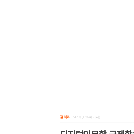
갤러리
513개(1/26페이지)