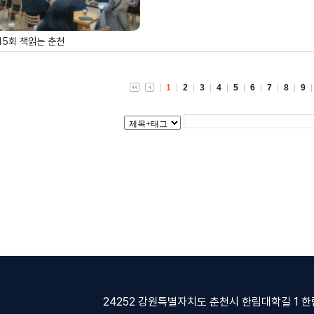
45회 책읽는 춘천
1
2
3
4
5
6
7
8
9
24252 강원특별자치도 춘천시 한림대학길 1 