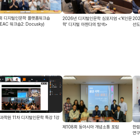
회 디지털인문학 플랫폼워크숍
2026년 디지털인문학 심포지엄 <'K인문
20
EAC 워크숍2: Docusky)
학' 디지털 아젠다의 탐색>
선도
과학원 11차 디지털인문학 특강 1강
제108회 동아시아 개념소통 포럼
한림
연구