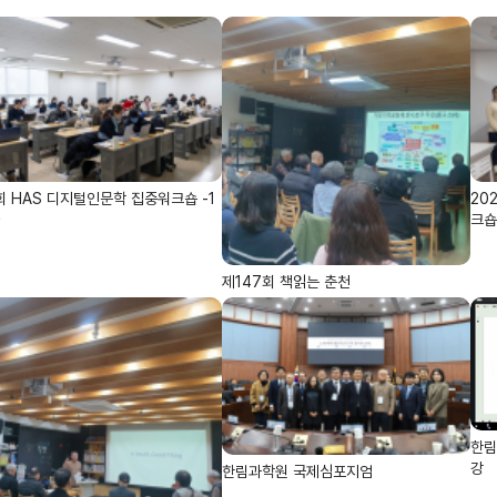
회 HAS 디지털인문학 집중워크숍 -1
20
크숍
제147회 책읽는 춘천
한림
강
한림과학원 국제심포지엄