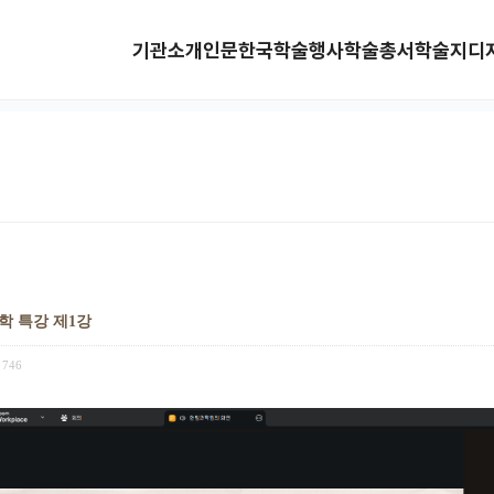
기관소개
인문한국
학술행사
학술총서
학술지
디
학 특강 제1강
746