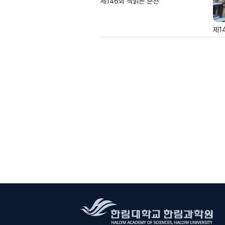
제146회 책읽는 춘천
제1