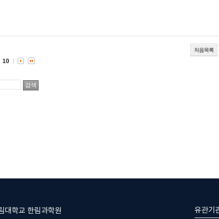
처음목록
10
유관기
한림대학교 한림과학원