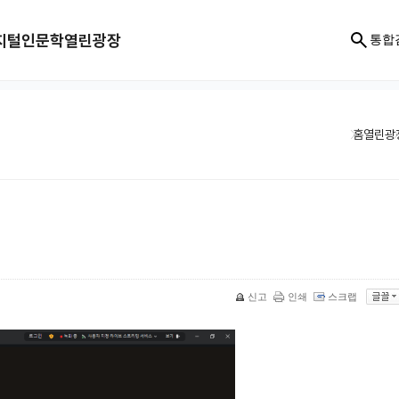
지털인문학
열린광장
통합
홈
열린광
신고
인쇄
스크랩