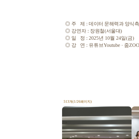
◎
주 제
:
데이터 문해력과 양식
◎
강연자
:
장원철
(
서울대
)
◎
일 정
: 2025년 10
월 24일
(
금
)
◎
강 연
:
유튜브
Youtube ·
줌
ZO
513개(1/26페이지)