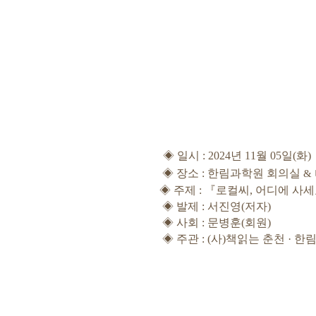
◈
일시
: 2024
년 11월 05일
(
화
)
◈
장소
: 한림과학원 회의실
&
◈ 주제 : 『로컬씨, 어디에 사세요
◈
발제
: 서진영
(저자
)
◈
사회
: 문병훈
(
회원
)
◈
주관
: (
사
)
책읽는 춘천
·
한림