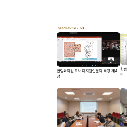
513개(3/26페이지)
한림
한림과학원 9차 디지털인문학 특강 제4
강
강