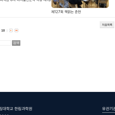
제127회 책읽는 춘천
처음목록
10
유관기
한림대학교 한림과학원