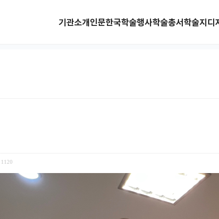
기관소개
인문한국
학술행사
학술총서
학술지
디
1120