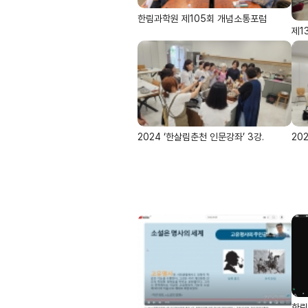
한림과학원 제105회 개념소통포럼
제1
2024 ‘한살림춘천 인문강좌’ 3강.
20
한림