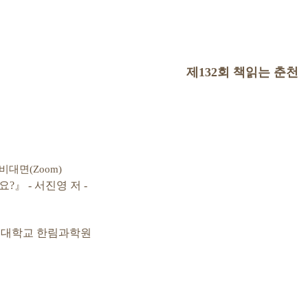
제
132
회 책읽는 춘천
비대면
(Zoom)
?』 - 서진영 저 -
대학교 한림과학원