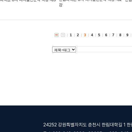
강
1
2
3
4
5
6
7
8
9
24252 강원특별자치도 춘천시 한림대학길 1 