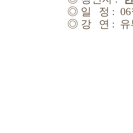
◎
일 정
: 06
◎
강 연 :
유